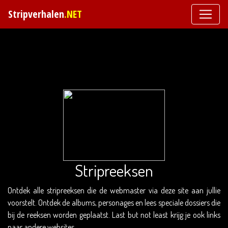
Stripverhalen
.NET
Toggl
Stripreeksen
Ontdek alle stripreeksen die de webmaster via deze site aan jullie
voorstelt. Ontdek de albums, personages en lees speciale dossiers die
bij de reeksen worden geplaatst. Last but not least krijg je ook links
naar andere websites.